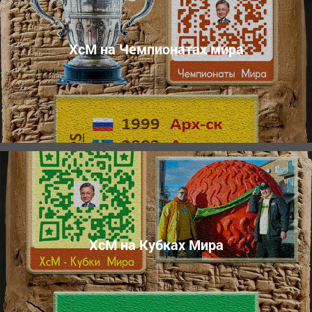
ХсМ на Чемпионатах мира
ХсМ на Кубках Мира